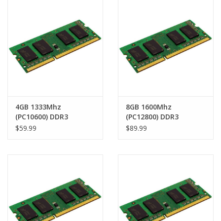
Clearance
Other
Smart Home
Brands
4GB 1333Mhz
8GB 1600Mhz
(PC10600) DDR3
(PC12800) DDR3
SODIMM 204 pin RAM
SODIMM 204 pin RAM
$59.99
$89.99
Module
Module