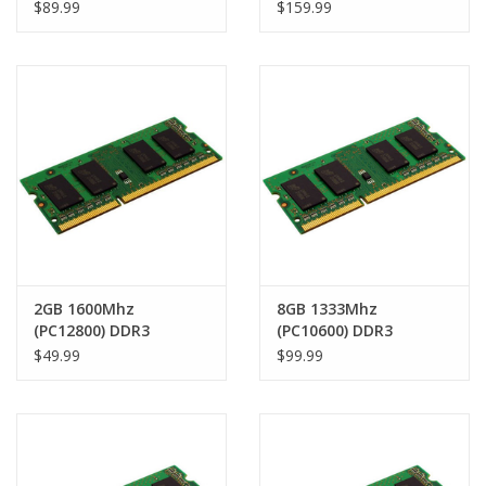
SODIMM 260 pin RAM
RAM Module
$89.99
$159.99
Module
2GB 1600Mhz
8GB 1333Mhz
(PC12800) DDR3
(PC10600) DDR3
SODIMM 204 pin RAM
SODIMM 204 pin RAM
$49.99
$99.99
Module
Module