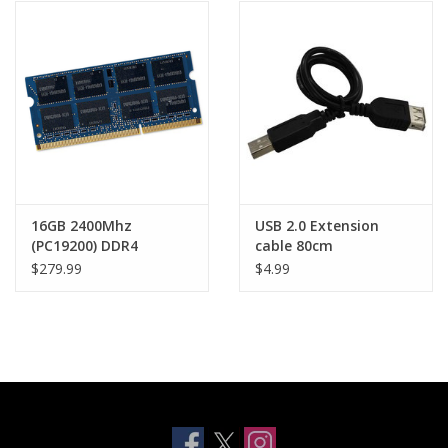
16GB 2400Mhz
USB 2.0 Extension
(PC19200) DDR4
cable 80cm
SODIMM 260 pin RAM
$279.99
$4.99
Module