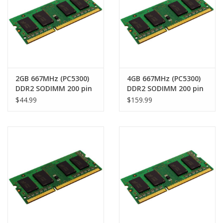
2GB 667MHz (PC5300)
4GB 667MHz (PC5300)
DDR2 SODIMM 200 pin
DDR2 SODIMM 200 pin
RAM module
RAM module
$44.99
$159.99