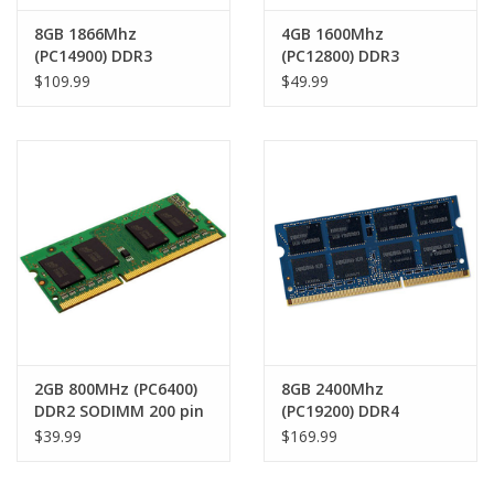
8GB 1866Mhz
4GB 1600Mhz
(PC14900) DDR3
(PC12800) DDR3
SODIMM 204 pin RAM
SODIMM 204 pin RAM
$109.99
$49.99
Module
Module
2GB 800MHz (PC6400)
8GB 2400Mhz
DDR2 SODIMM 200 pin
(PC19200) DDR4
RAM module
SODIMM 260 pin RAM
$39.99
$169.99
Module